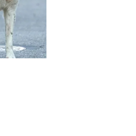
מץ. לתרום. להתנדב.
בואו נהיה בקשר