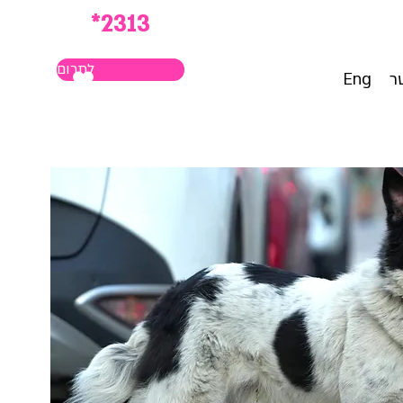
*2313
לתרום
ר
Eng