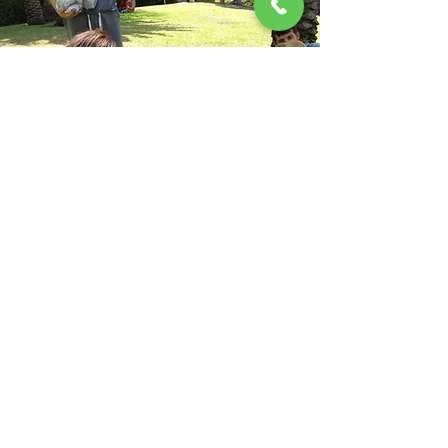
בואו נהיה בקשר
צער בעלי חיים
רמת גן והסביבה
(ע"ר)
580053296