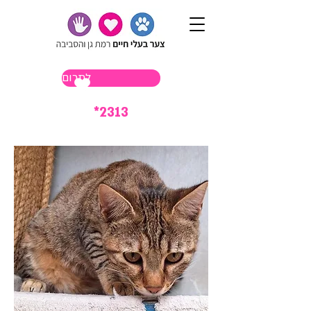
לתרום
*2313