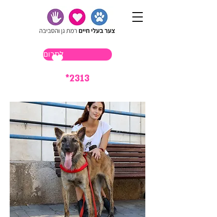
לתרום
*2313