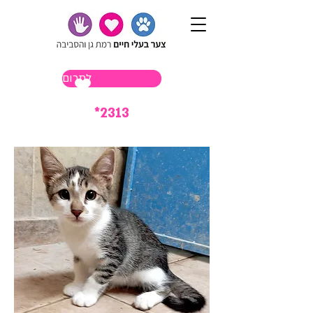
לתרום
*2313