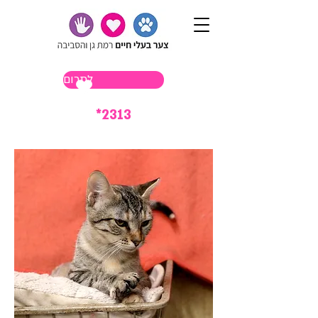
לתרום
*2313