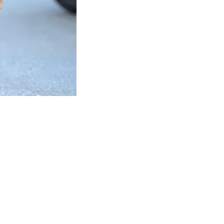
מץ. לתרום. להתנדב.
בואו נהיה בקשר