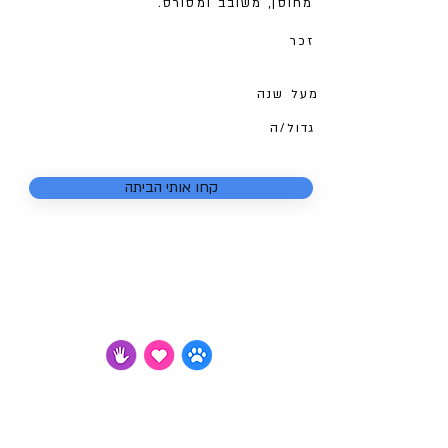
מחוסן, משובב ומסורס.
זכר
מעל שנה
גדול/ה
קחו אותי הביתה
לא
צער בעלי חיים
רמת גן והסביבה