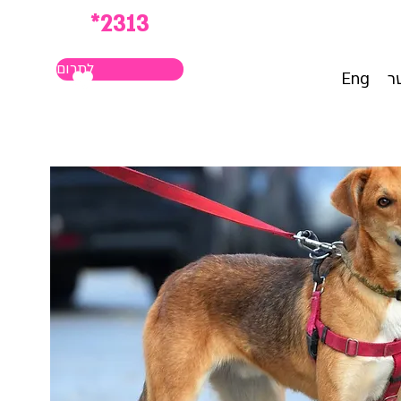
*2313
לתרום
ר
Eng