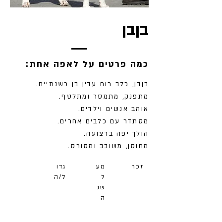
בןבן
:כמה פרטים על לאפה אחת
בןבן, כלב רוח עדין בן כשנתיים.
מתפנק, מתמסר ומתלטף.
אוהב אנשים וילדים.
מסתדר עם כלבים אחרים.
הולך יפה ברצועה.
מחוסן, משובב ומסורס.
זכר
מע
גדו
ל
ל/ה
שנ
ה