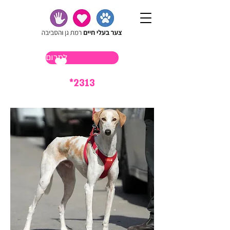
לתרום
*2313