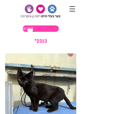
לתרום
*2313