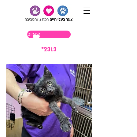
לתרום
*2313