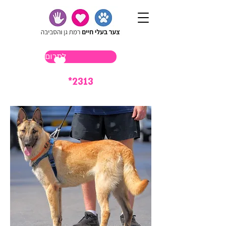
לתרום
*2313