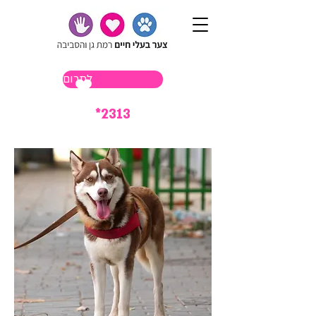
לתרום
*2313