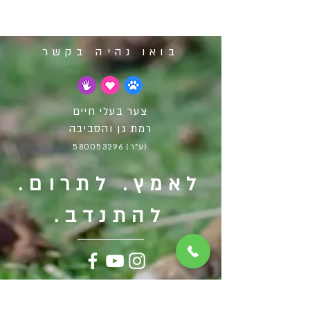
אקשטיין כפר-סבא
בואו נהיה בקשר
צער בעלי חיים
רמת גן והסביבה
(ע"ר)
580053296
לאמץ. לתרום.
להתנדב.
בית המחסה שלנו ממוקם
ברחוב חפץ חיים 4, ת״א