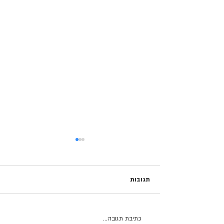
תגובות
כתיבת תגובה...
מישהו לחיות לצידו בבית