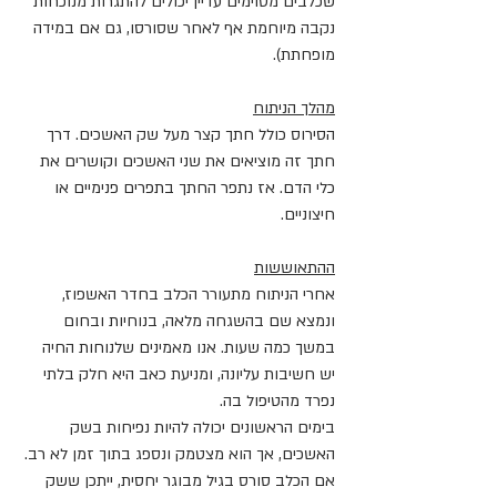
שכלבים מסוימים עדיין יכולים להתגרות מנוכחות 
נקבה מיוחמת אף לאחר שסורסו, גם אם במידה 
מופחתת).
מהלך הניתוח
הסירוס כולל חתך קצר מעל שק האשכים. דרך 
חתך זה מוציאים את שני האשכים וקושרים את 
כלי הדם. אז נתפר החתך בתפרים פנימיים או 
חיצוניים.
ההתאוששות
אחרי הניתוח מתעורר הכלב בחדר האשפוז, 
ונמצא שם בהשגחה מלאה, בנוחיות ובחום 
במשך כמה שעות. אנו מאמינים שלנוחות החיה 
יש חשיבות עליונה, ומניעת כאב היא חלק בלתי 
נפרד מהטיפול בה.
בימים הראשונים יכולה להיות נפיחות בשק 
האשכים, אך הוא מצטמק ונספג בתוך זמן לא רב. 
אם הכלב סורס בגיל מבוגר יחסית, ייתכן ששק 