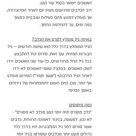
האשכים יישאר כקפל עור קטן.
רוב הכלבים מרגישים מצוין יום לאחר הפרוצדורה, 
אך מומלץ למנוע מהם פעילות שובבית במשך 
כמה ימים, עד להחלמת החתך.
באיזה גיל מומלץ לסרס את הכלב?
הגיל המומלץ בדרך כלל הוא שישה חודשים – גיל 
הבגרות המינית. עם זאת, סירוס יכול להתבצע 
בכל גיל החל מחודשיים, כל עוד שני האשכים ירדו 
לשק האשכים. במקרה ששני האשכים לא ירדו 
לאחר הגיל הרלבנטי ("אשך תמיר") הסירוס מומלץ 
אף יותר, שכן קיים חשש להתפתחות של גידולים 
באשך הפנימי.
כמה מיתוסים
"כלב מסורס יהיה יותר קטן מכלב לא מסורס" - 
לא נכון. למעשה, בניגוד לאמונה הרווחת, כלבים 
אשר סורסו לפני גיל ההתבגרות יהיו בדרך כלל 
גדולים מעט יותר מכלבים שסורסו בגיל יותר 