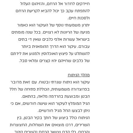
חיידקים לחדור אל הרחם, והזיהום העלול 
להתפתח עקב כך יכול להביא לקריעת הרחם 
ולסכנת חיים.
יתרון משמעותי נוסף של העיקור הוא כאמור 
מניעה של הריונות לא רצויים. בכל שנה מומתים 
בישראל עשרות אלפי כלבים שאין די בתים 
עבורם. עיקור הוא הדרך ההומאנית ביותר 
להשתלט על פיצוץ האוכלוסין ולמנוע את לידתם 
של כלבים שחייהם יהיו קצרים ומלאי סבל.
מהלך הניתוח
עיקור הוא ניתוח שגרתי ובטוח. עם זאת מדובר 
בפרוצדורה משמעותית, הכוללת פתיחה של חלל 
הבטן ומבוצעת בהרדמה מלאה, בהתאם.
הגיל המומלץ לעיקור הוא שישה חודשים, אם כי 
ניתן לבצעו החל מגיל חודשיים.
הניתוח כולל ביצוע של חתך בקיר הבטן, בין 
השרירים, דרכו מוצאים את השחלות, החצוצרות 
והרחם. כלי הדם וצוואר הרחם נקשרים היטב 