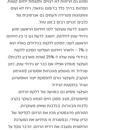
ומונע גם הריונות לא רצויים ותקופות ייחום קשות, 
המלוות בדרך כלל בדימום וגינאלי, ריח לא נעים 
והתנהגות מטרידה ולעתים גם אגרסיבית של 
כלבים זכרים רבים בזמן טיול.
חשוב לדעת שעיקור לפני הייחום הראשון ימנע 
גידולי עטין לחלוטין. חשוב לדעת גם כי בין הייחום 
הראשון לשני, הסיכון ללקות בגידולים כאלה הוא 
כ-7% – ולאחר הייחום השלישי הסיכון ללקות 
בגידולי עטין עולה ל-25% (אחת מארבע כלבות!). 
העיקור מומלץ אפילו אם כבר יש גידולי עטין, כיוון 
שגידול זה מושפע מנוכחות אסטרוגן (ההורמון 
הנקבי), והעיקור גורם להפסקת ייצור האסטרוגן 
ועוזר בהקטנת הגידול.
העיקור מסייע גם במניעה של דלקת הרחם 
(פיומטרה), מצב מסכן חיים הנפוץ בעיקר בקרב 
כלבות מבוגרות. בכלבות שאינן מעוקרות, 
ההורמון פרוגסטרון מכין את הרחם לקליטה של 
הריון עתידי, ובמסגרת זו מחליש את המערכת 
החיסונית ומעבה את רירית הרחם. הדבר מקל על 