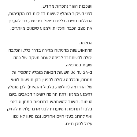
ושכבות העור נתפרות מחדש.
לפני העיקור מומלץ לעשות בדיקות דם מקדימות, 
הכוללות ספירה כללית ופאנל ביוכמיה, כדי להעריך 
את מצב הכבד והכליות ולמנוע סיכונים מיותרים.
החלמה
ההתאוששות מהניתוח מהירה בדרך כלל, והכלבה 
יכולה להשתחרר לביתה לאחר מעקב של כמה 
שעות במרפאה. 
ב-24 עד 36 השעות הבאות מומלץ להקפיד על 
מנוחה, והכלבה עלולה להפגין בהן תופעות לוואי 
של ההרדמה (חולשה, בלבול והקאות). לכן מומלץ 
להימנע ממזון ולתת תרופה לשיכוך הכאבים ביום 
הניתוח. חשוב להשתמש בתרופות במתן וטרינרי 
בלבד! תרופות המיועדות לבני אדם עלולות להזיק 
ואף להרוג בעלי חיים אחרים, וגם מינון לא נכון 
עלול לסכן חיים.