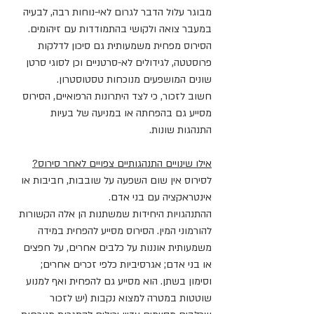
מבוגר עלול הדבר לגרום לאי-נוחות רבה, לבעיה 
במעבר צואה ולקושי בהתמודדות עם זיהומים.
הסירוס מפחית משמעותית גם סיכון לדלקות 
פרוסטטה, לגידולים לא-סרטניים וכן לסוגי סרטן 
שונים המושפעים מנוכחות טסטוסטרון.
חשוב לזכור, כי לצד היתרונות הרפואיים, הסירוס 
מסייע גם בהפחתה או במניעה של בעיות 
התנהגות שונות.
אילו שינויים התנהגותיים צפויים לאחר סירוס?
לסירוס אין שום השפעה על שובבות, חביבות או 
אינטראקציה עם בני אדם.
ההתנהגויות היחידות שמשתנות הן אלה הקשורות 
להורמוני המין. הסירוס מסייע להפחית במידה 
משמעותית אוננות על כלבים אחרים, על חפצים 
או בני אדם; אגרסיביות כלפי זכרים אחרים; 
וסימון בשתן. הוא מסייע גם להפחית ואף למנוע 
שוטטות במטרה למצוא נקבות (יש לזכור 