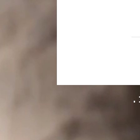
ע"ח רמת-גן והסביבה מסכמת
202