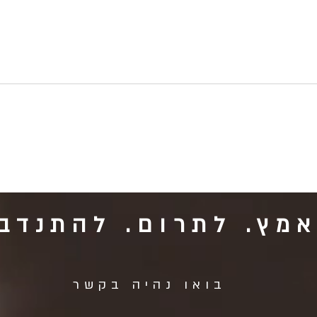
מישהו לחיות לצידו בבית אקשטיין
צער ב
כפר-סבא
את שנת 0
מץ. לתרום. להתנדב.
בואו נהיה בקשר