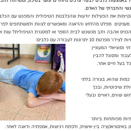
באמצעות כלבים לבעלי צרכים מיוחדים ונוער בסיכון, ומטרתה לחבר 
שי והחברתי של האדם. 
יימות את הפעילות יודעות שהכלבנות הטיפולית והמפגש עם הכלב
,  מעניקים  מפלט מהלחץ והדאגה ומאפשרים לצוות ולמשתתפים לפרוק
כניס אהבה וזנב מכשכש לבית הספר או למסגרת הטיפולית? ענת אלו
 10 יתרונות לעבודה עם כלבים:
י וסוציאלי המעוניין 
בוד ומסוגל להבין 
ל בעל חיים אחר.
כמות שהוא, בצורה בלתי 
לת שיפוטיות, ובכך 
 שווים, ראויים ובעלי 
תיות מפותחות ביותר 
באינטראקציה בין-אישית, ולפתח רגישות, אמפתיה ודאגה לאחר.